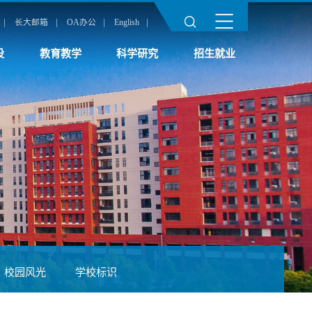
|
|
|
|
长大邮箱
OA办公
English
设
教育教学
科学研究
招生就业
校园风光
学校标识
新闻网
科发院
继教学院
期刊中心