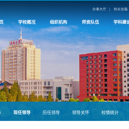
|
办事大厅
校长信箱
页
学校概况
组织机构
师资队伍
学科建
革
现任领导
历任领导
领导关怀
校情统计
校外访问
招标采购
教育发展基金会
图书与档案馆