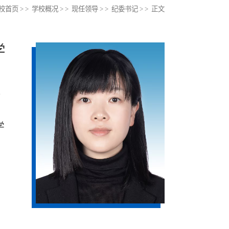
校首页
> >
学校概况
> >
现任领导
> >
纪委书记
> > 正文
学
北
学