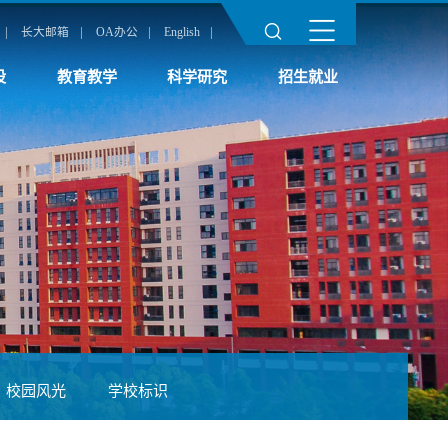
|
|
|
|
长大邮箱
OA办公
English
设
教育教学
科学研究
招生就业
校园风光
学校标识