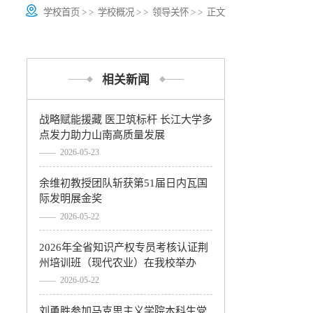
学校首页
> >
学校概况
> >
领导关怀
> > 正文
相关新闻
新闻网
科发院
继教学院
期刊中心
战略赋能援藏 医卫筑标杆 长江大学多
点发力助力山南高质量发展
—— 2026-05-23
余维初教授团队斩获第51届日内瓦国
际发明展金奖
—— 2026-05-22
2026年全省知识产权专员考核认证荆
州培训班（现代农业）在我校举办
—— 2026-05-22
刘勇胜参加马克思主义学院本科生党